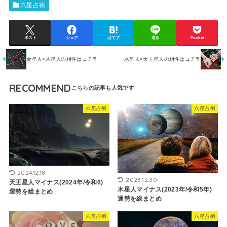
六星占術
ポスト
シェア
はてブ
送る
Pocket
金星人×木星人の相性はコチラ
水星人×天王星人の相性はコチラ
RECOMMEND
六星占術
六星占術
2024.12.18
2023.12.30
天王星人マイナス(2024年/令和6)
木星人マイナス(2023年/令和5年)
運勢を総まとめ
運勢を総まとめ
六星占術
六星占術