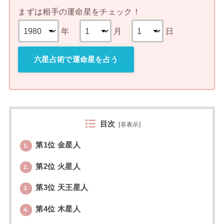
まずは相手の運命星をチェック！
年
月
日
六星占術で運命星を占う
目次
[
非表示
]
第1位 金星人
1.
第2位 火星人
2.
第3位 天王星人
3.
第4位 木星人
4.