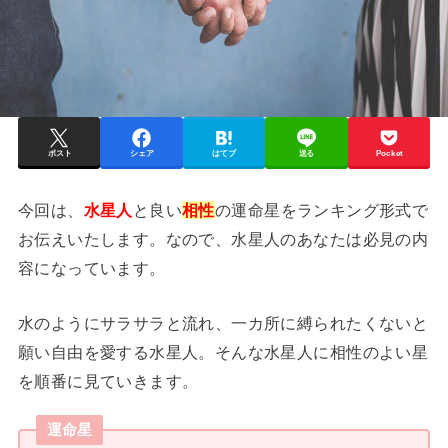
ポスト
シェア
はてブ
送る
Pocket
今回は、
水星人
と良い
相性
の運命星をランキング形式で
お伝えいたします。なので、水星人のあなたは必見の内
容になっています。
水のようにサラサラと流れ、一カ所に縛られたくないと
願い自由を愛する水星人。そんな水星人に相性のよい星
を順番に見ていきます。
運命星