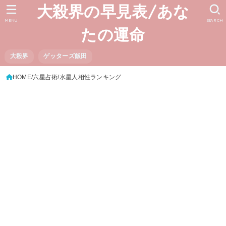
大殺界の早見表/あな
MENU
SEARCH
たの運命
大殺界
ゲッターズ飯田
HOME
六星占術
水星人相性ランキング