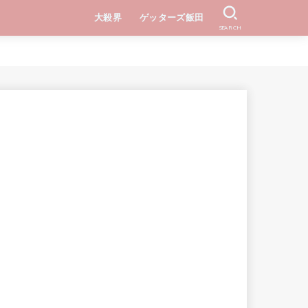
大殺界
ゲッターズ飯田
SEARCH