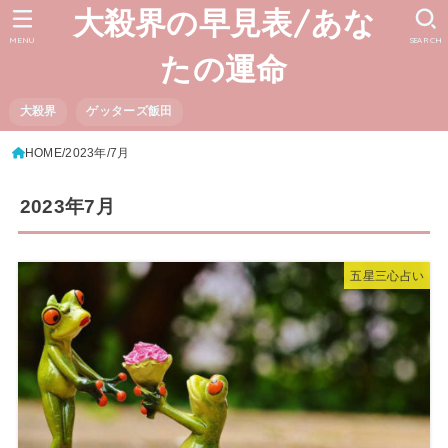
大殺界の早見表/あな
MENU
SEARCH
たの運命
大殺界
ゲッターズ飯田
HOME
2023年
7月
2023年7月
五星三心占い