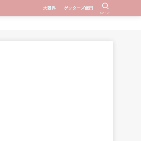
大殺界
ゲッターズ飯田
SEARCH