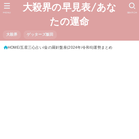
大殺界の早見表/あな
MENU
SEARCH
たの運命
大殺界
ゲッターズ飯田
HOME
五星三心占い
金の羅針盤座(2024年/令和6)運勢まとめ