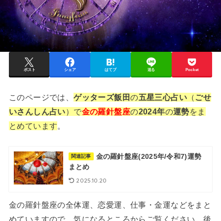
ポスト
シェア
はてブ
送る
Pocket
このページでは、
ゲッターズ飯田
の
五星三心占い
（
ごせ
いさんしん占い
）で
金の羅針盤座
の
2024年
の
運勢
をま
とめています
。
金の羅針盤座(2025年/令和7)運勢
関連記事
まとめ
2025.10.20
金の羅針盤座の全体運、恋愛運、仕事・金運などをまと
めていますので、気になるところからご覧ください。後