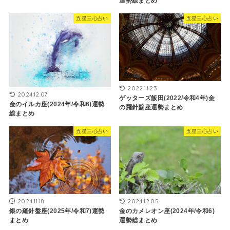
運勢総まとめ
五星三心占い
五星三心占い
2022.11.23
2024.12.07
ゲッターズ飯田(2022/令和4年)金
金のイルカ座(2024年/令和6)運勢
の羅針盤座運勢まとめ
総まとめ
五星三心占い
五星三心占い
2024.11.18
2024.12.05
銀の羅針盤座(2025年/令和7)運勢
金のカメレオン座(2024年/令和6)
まとめ
運勢総まとめ