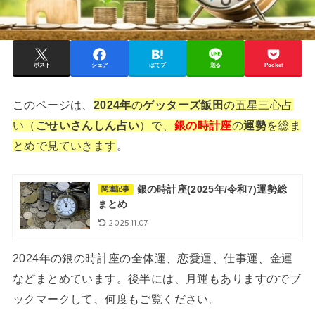
ポスト
シェア
はてブ
送る
Pocket
このページは、
2024年
の
ゲッターズ飯田
の五星三心占
い（
ごせいさんしん占い
）で、
銀の時計座
の
運勢
を総ま
とめで見ていきます
。
銀の時計座(2025年/令和7)運勢総
関連記事
まとめ
2025.11.07
2024年の銀の時計座の全体運、恋愛運、仕事運、金運
などまとめています。後半には、月運もありますのでブ
ックマークして、何度もご覧ください。