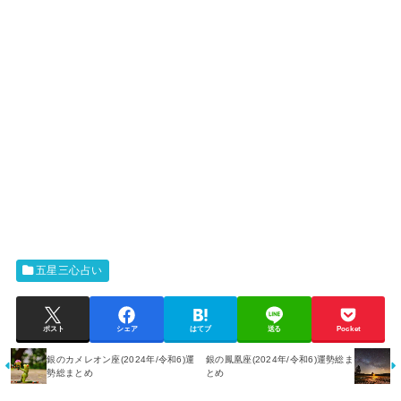
五星三心占い
ポスト
シェア
はてブ
送る
Pocket
銀のカメレオン座(2024年/令和6)運
銀の鳳凰座(2024年/令和6)運勢総ま
勢総まとめ
とめ