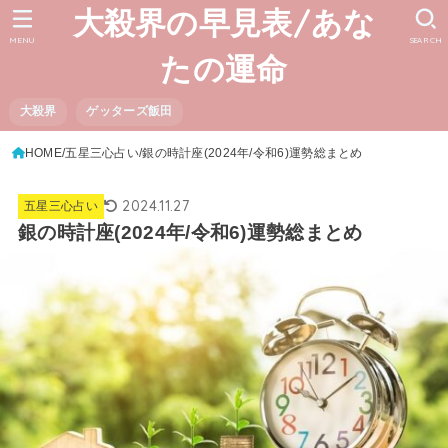
大殺界の早見表/あな
MENU
SEARCH
たの運命
大殺界
ゲッターズ飯田
HOME
五星三心占い
銀の時計座(2024年/令和6)運勢総まとめ
2024.11.27
五星三心占い
銀の時計座(2024年/令和6)運勢総まとめ