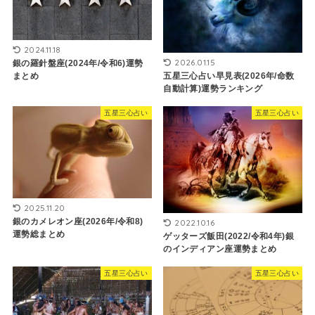
2024.11.18
2026.01.15
銀の羅針盤座(2024年/令和6)運勢
五星三心占い早見表(2026年/命数
まとめ
自動計算)運勢ランキング
五星三心占い
五星三心占い
2025.11.20
銀のカメレオン座(2026年/令和8)
2022.10.16
運勢総まとめ
ゲッターズ飯田(2022/令和4年)銀
のインディアン座運勢まとめ
五星三心占い
五星三心占い