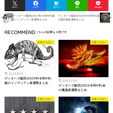
ポスト
シェア
はてブ
送る
Pocket
ゲッターズ飯田(2023年/令和5年)銀
ゲッターズ飯田(2023年/令和5年)銀
のインディアン座運勢まとめ
の羅針盤座運勢まとめ
RECOMMEND
五星三心占い
五星三心占い
2023.10.12
ゲッターズ飯田(2023年/令和5年)
2022.11.29
銀のインディアン座運勢まとめ
ゲッターズ飯田(2022/令和4年)金
の鳳凰座運勢まとめ
五星三心占い
五星三心占い