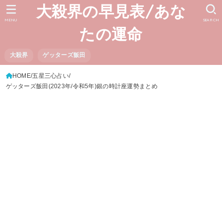
大殺界の早見表/あな
MENU
SEARCH
たの運命
大殺界
ゲッターズ飯田
HOME
五星三心占い
ゲッターズ飯田(2023年/令和5年)銀の時計座運勢まとめ