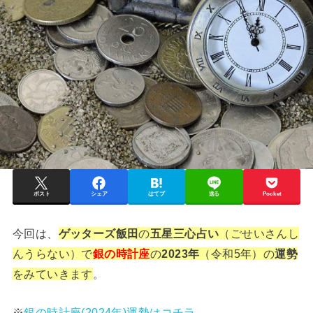
ポスト
シェア
はてブ
送る
Pocket
今回は、
ゲッターズ飯田
の
五星三心占い
（ごせいさんし
んうらない）で
銀の時計座
の
2023年
（令和5年）の
運勢
をみていきます
。
※
銀の時計座(2024年)運勢はコチラ