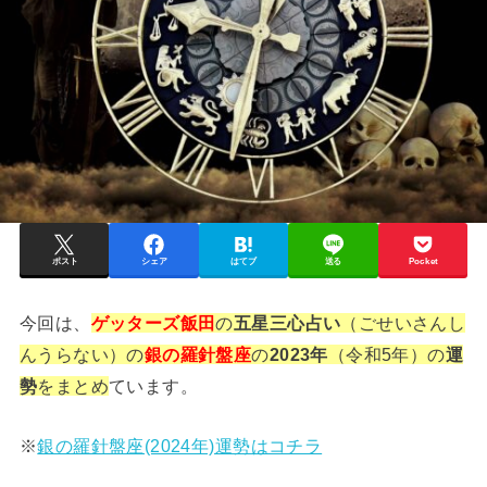
ポスト
シェア
はてブ
送る
Pocket
今回は、
ゲッターズ飯田
の
五星三心占い
（ごせいさんし
んうらない）の
銀の羅針盤座
の
2023年
（令和5年）の
運
勢
をまとめ
ています。
※
銀の羅針盤座(2024年)運勢はコチラ