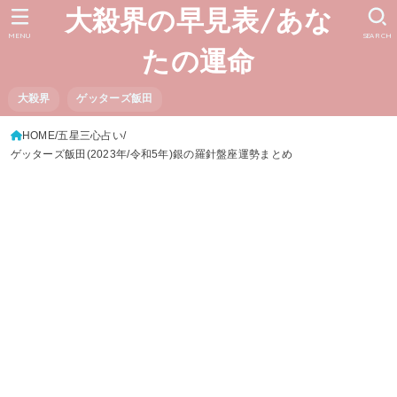
大殺界の早見表/あな
MENU
SEARCH
たの運命
大殺界
ゲッターズ飯田
HOME
五星三心占い
ゲッターズ飯田(2023年/令和5年)銀の羅針盤座運勢まとめ