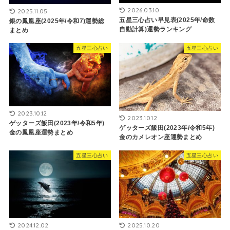
2026.03.10
2025.11.05
五星三心占い早見表(2025年/命数
銀の鳳凰座(2025年/令和7)運勢総
自動計算)運勢ランキング
まとめ
五星三心占い
五星三心占い
2023.10.12
2023.10.12
ゲッターズ飯田(2023年/令和5年)
ゲッターズ飯田(2023年/令和5年)
金の鳳凰座運勢まとめ
金のカメレオン座運勢まとめ
五星三心占い
五星三心占い
2024.12.02
2025.10.20