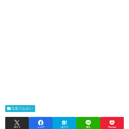
五星三心占い
ポスト
シェア
はてブ
送る
Pocket