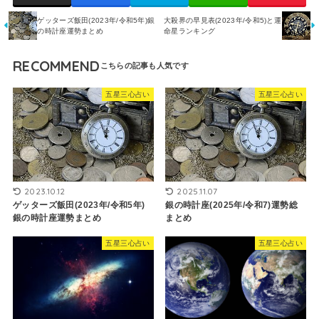
ゲッターズ飯田(2023年/令和5年)銀
大殺界の早見表(2023年/令和5)と運
の時計座運勢まとめ
命星ランキング
RECOMMEND
五星三心占い
五星三心占い
2023.10.12
2025.11.07
ゲッターズ飯田(2023年/令和5年)
銀の時計座(2025年/令和7)運勢総
銀の時計座運勢まとめ
まとめ
五星三心占い
五星三心占い