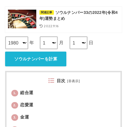
ソウルナンバー33の2022年(令和4
関連記事
年)運勢まとめ
2022.11.16
年
月
日
ソウルナンバーを計算
目次
[
非表示
]
総合運
1.
恋愛運
2.
金運
3.