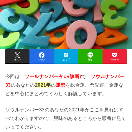
ポスト
シェア
はてブ
送る
Pocket
今回は、
ソールナンバー占い
(
診断
)
で、
ソウルナンバー
33
のあなたの
2021年
の
運勢
を総合運、恋愛運、金運な
どを中心にまとめてくわしく解説しています。
ソウルナンバー33のあなたの2021年がここを見ればす
べてわかりますので、興味のあるところから順番に見て
いってください。