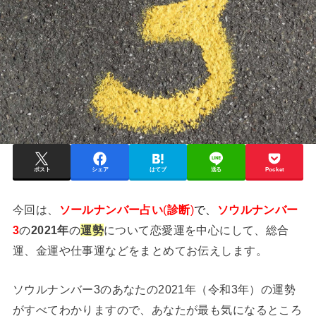
ポスト
シェア
はてブ
送る
Pocket
今回は、
ソールナンバー占い
(
診断
)
で、
ソウルナンバー
3
の
2021年
の
運勢
について恋愛運を中心にして、総合
運、金運や仕事運などをまとめてお伝えします。
ソウルナンバー3のあなたの2021年（令和3年）の運勢
がすべてわかりますので、あなたが最も気になるところ