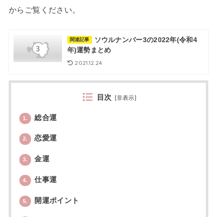
からご覧ください。
ソウルナンバー3の2022年(令和4
関連記事
年)運勢まとめ
2021.12.24
目次
[
非表示
]
総合運
1.
恋愛運
2.
金運
3.
仕事運
4.
開運ポイント
5.