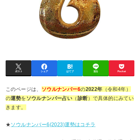
ポスト
シェア
はてブ
送る
Pocket
このページは、
ソウルナンバー6
の
2022年
（令和4年）
の
運勢
を
ソウルナンバー占い
（
診断
）で具体的にみてい
きます。
★
ソウルナンバー6(2023)運勢はコチラ