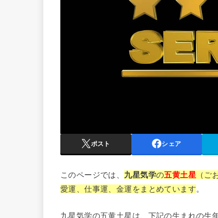
ポスト
シェア
このページでは、
九星気学
の
五黄土星
（ご
愛運、仕事運、金運をまとめています
。
九星気学の五黄土星は、下記の生まれの生