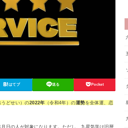
はてブ
送る
Pocket
おうどせい）の
2022年
（令和4年）の
運勢
を全体運、恋
年月日の人が対象になります。ただし、九星気学は旧暦