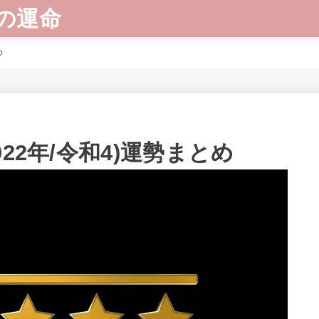
の運命
め
22年/令和4)運勢まとめ