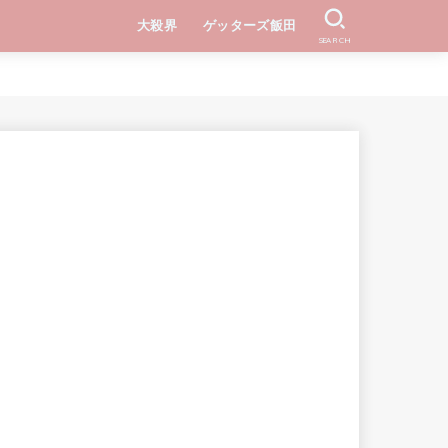
大殺界
ゲッターズ飯田
SEARCH