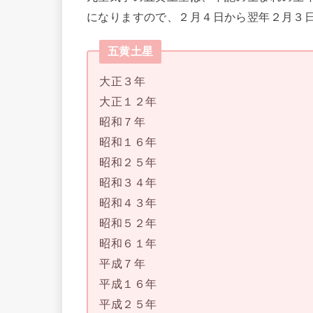
になりますので、２月４日から翌年２月３日
五黄土星
大正３年
大正１２年
昭和７年
昭和１６年
昭和２５年
昭和３４年
昭和４３年
昭和５２年
昭和６１年
平成７年
平成１６年
平成２５年