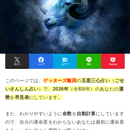
ポスト
シェア
はてブ
送る
Pocket
このページでは、
ゲッターズ飯田
の
五星三心占い
（
ごせ
いさんしん占い
）で、
2026年
（令和8
年）のあなたの
運
勢
を
早見表
にしています。
また、わかりやすいように
命数
を
自動計算
にしています
ので、自分の運命星をわからないあなたは最初に運命星