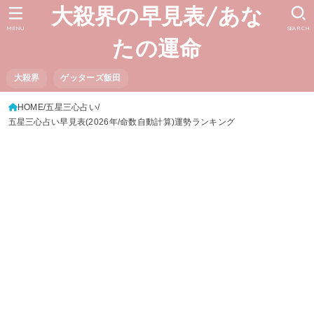
大殺界の早見表/あな
MENU
SEARCH
たの運命
大殺界
ゲッターズ飯田
HOME
五星三心占い
五星三心占い早見表(2026年/命数自動計算)運勢ランキング