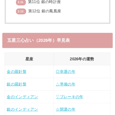
第11位 銀の時計座
2.11.
第12位 銀の鳳凰座
2.12.
五星三心占い（2026年）早見表
星座
2026年の運勢
金の羅針盤
◎幸運の年
銀の羅針盤
△準備の年
金のインディアン
▽ブレーキの年
銀のインディアン
☆開運の年