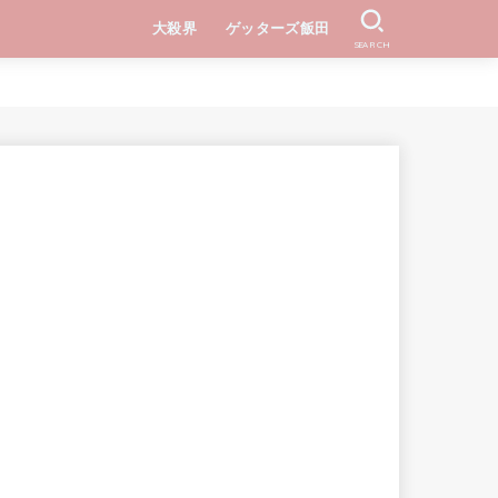
大殺界
ゲッターズ飯田
SEARCH