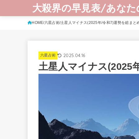
大殺界の早見表/あなた
HOME
六星占術
土星人マイナス(2025年/令和7)運勢を総まと
2025.04.16
六星占術
土星人マイナス(2025