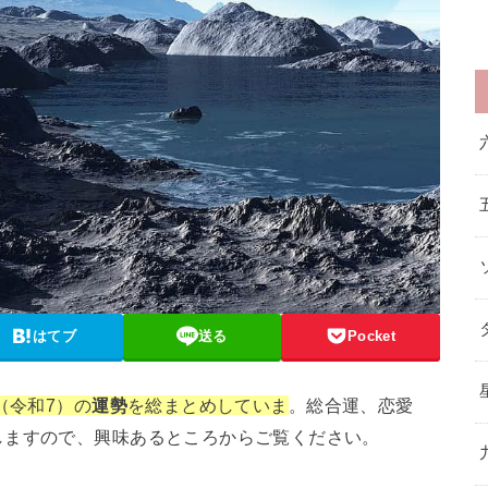
はてブ
送る
Pocket
（令和7）の
運勢
を総まとめしていま
。総合運、恋愛
しますので、興味あるところからご覧ください。