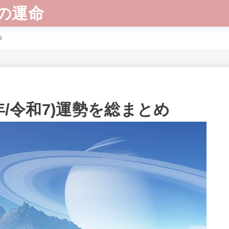
の運命
め
年/令和7)運勢を総まとめ