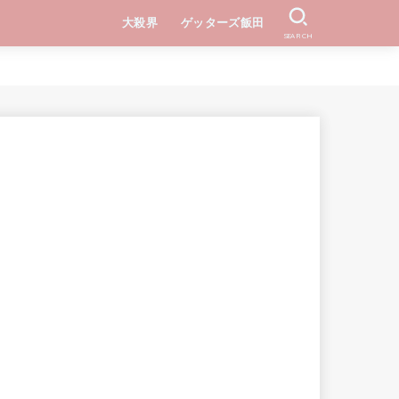
大殺界
ゲッターズ飯田
SEARCH