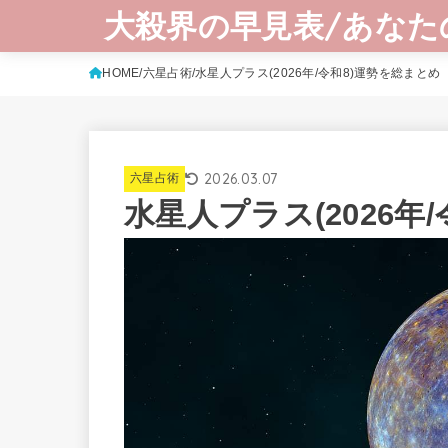
大殺界の早見表/あなた
HOME
六星占術
水星人プラス(2026年/令和8)運勢を総まとめ
2026.03.07
六星占術
水星人プラス(2026年