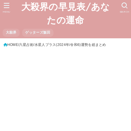
大殺界の早見表/あな
MENU
SEARCH
たの運命
大殺界
ゲッターズ飯田
HOME
六星占術
水星人プラス(2024年/令和6)運勢を総まとめ