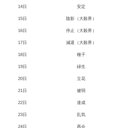
14日
安定
15日
陰影（大殺界）
16日
停止（大殺界）
17日
減退（大殺界）
18日
種子
19日
緑生
20日
立花
21日
健弱
22日
達成
23日
乱気
24日
再会