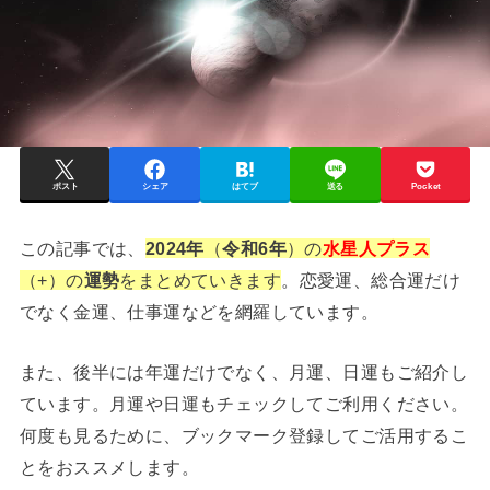
ポスト
シェア
はてブ
送る
Pocket
この記事では、
2024年
（
令和6年
）の
水星人プラス
（+）の
運勢
をまとめていきます
。恋愛運、総合運だけ
でなく金運、仕事運などを網羅しています。
また、後半には年運だけでなく、月運、日運もご紹介し
ています。月運や日運もチェックしてご利用ください。
何度も見るために、ブックマーク登録してご活用するこ
とをおススメします。