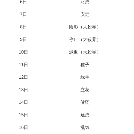
6日
財成
7日
安定
8日
陰影（大殺界）
9日
停止（大殺界）
10日
減退（大殺界）
11日
種子
12日
緑生
13日
立花
14日
健弱
15日
達成
16日
乱気