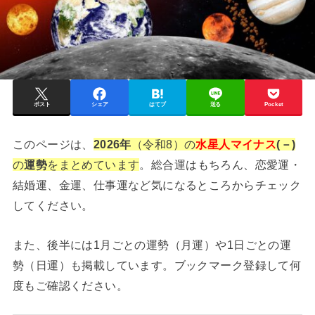
ポスト
シェア
はてブ
送る
Pocket
このページは、
2026年
（令和8）の
水星人マイナス
(－)
の
運勢
をまとめています
。総合運はもちろん、恋愛運・
結婚運、金運、仕事運など気になるところからチェック
してください。
また、後半には1月ごとの運勢（月運）や1日ごとの運
勢（日運）も掲載しています。ブックマーク登録して何
度もご確認ください。