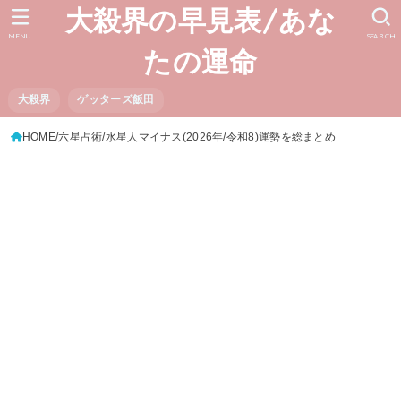
大殺界の早見表/あな
MENU
SEARCH
たの運命
大殺界
ゲッターズ飯田
HOME
六星占術
水星人マイナス(2026年/令和8)運勢を総まとめ