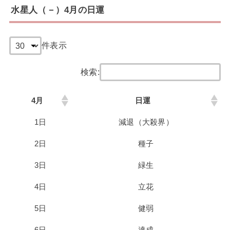
水星人（－）4月の日運
件表示
検索:
4月
日運
1日
減退（大殺界）
2日
種子
3日
緑生
4日
立花
5日
健弱
6日
達成