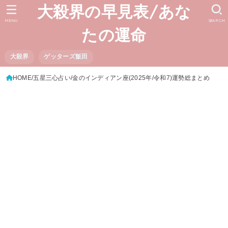
大殺界の早見表/あな
MENU
SEARCH
たの運命
大殺界
ゲッターズ飯田
HOME
五星三心占い
金のインディアン座(2025年/令和7)運勢総まとめ