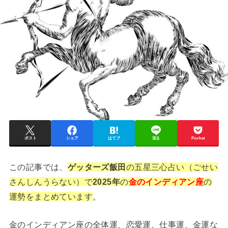
ポスト
シェア
はてブ
送る
Pocket
この記事では、
ゲッターズ飯田
の五星三心占い（ごせい
さんしんうらない）で
2025年
の
金のインディアン座
の
運勢をまとめています
。
金のインディアン座の全体運、恋愛運、仕事運、金運な