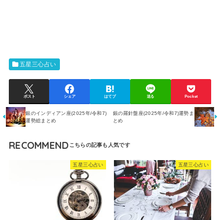
五星三心占い
ポスト
シェア
はてブ
送る
Pocket
銀のインディアン座(2025年/令和7)
銀の羅針盤座(2025年/令和7)運勢ま
運勢総まとめ
とめ
RECOMMEND
五星三心占い
五星三心占い