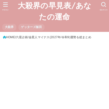
大殺界の早見表/あな
MENU
SEARCH
たの運命
大殺界
ゲッターズ飯田
HOME
六星占術
金星人マイナス(2027年/令和9)運勢を総まとめ