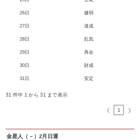
26日
健弱
27日
達成
28日
乱気
29日
再会
30日
財成
31日
安定
31 件中 1 から 31 まで表示
❮
1
❯
金星人（－）2月日運