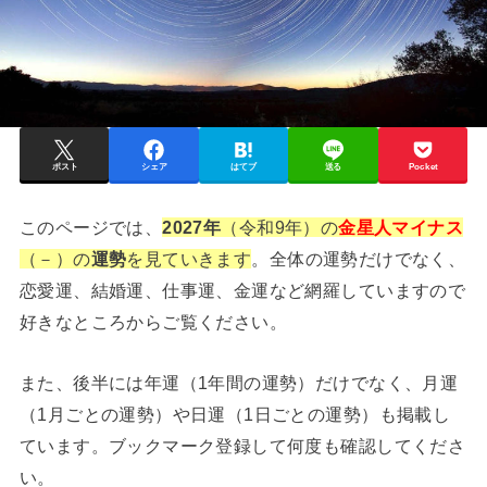
ポスト
シェア
はてブ
送る
Pocket
このページでは、
2027年
（令和9年）の
金星人マイナス
（－）の
運勢
を見ていきます
。全体の運勢だけでなく、
恋愛運、結婚運、仕事運、金運など網羅していますので
好きなところからご覧ください。
また、後半には年運（1年間の運勢）だけでなく、月運
（1月ごとの運勢）や日運（1日ごとの運勢）も掲載し
ています。ブックマーク登録して何度も確認してくださ
い。