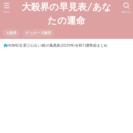
大殺界の早見表/あな
MENU
SEARCH
たの運命
大殺界
ゲッターズ飯田
HOME
五星三心占い
銀の鳳凰座(2025年/令和7)運勢総まとめ