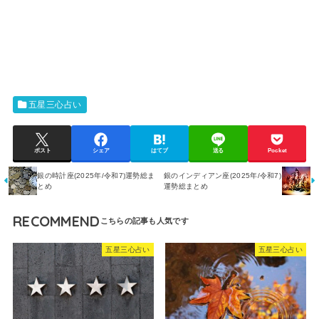
五星三心占い
ポスト
シェア
はてブ
送る
Pocket
銀の時計座(2025年/令和7)運勢総ま
銀のインディアン座(2025年/令和7)
とめ
運勢総まとめ
RECOMMEND
五星三心占い
五星三心占い