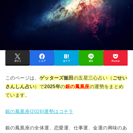
ポスト
シェア
はてブ
送る
Pocket
このページは、
ゲッターズ飯田
の五星三心占い（
ごせい
さんしん占い
）で
2025年
の
銀の鳳凰座
の運勢をまとめ
ています
。
銀の鳳凰座(2026)運勢はコチラ
銀の鳳凰座の全体運、恋愛運、仕事運、金運の興味のあ