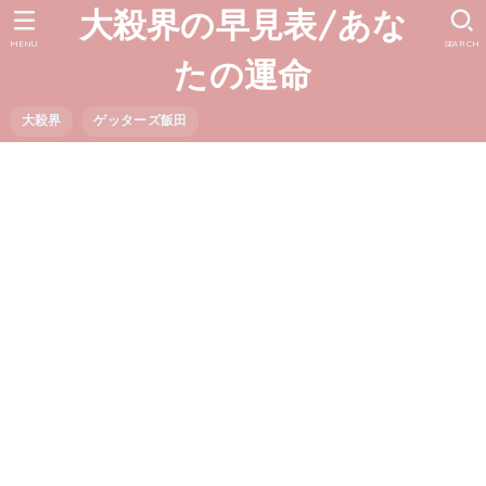
大殺界の早見表/あな
MENU
SEARCH
たの運命
大殺界
ゲッターズ飯田