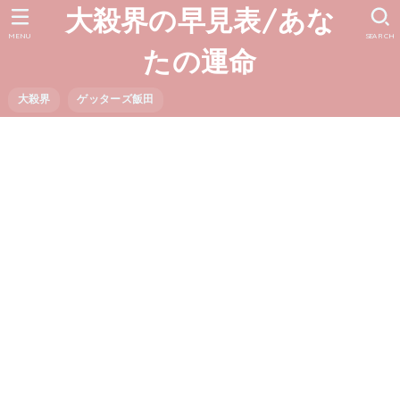
大殺界の早見表/あな
MENU
SEARCH
たの運命
大殺界
ゲッターズ飯田