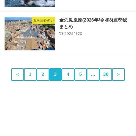
金の鳳凰座(2026年/令和8)運勢総
五星三心占い
まとめ
2025.11.20
＜
1
2
3
4
5
…
30
＞